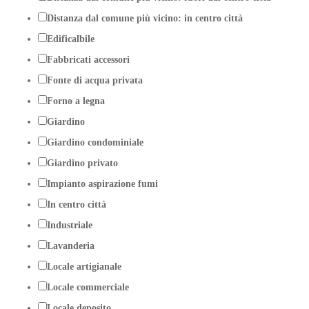
Distanza dal comune più vicino: in centro città
Edificalbile
Fabbricati accessori
Fonte di acqua privata
Forno a legna
Giardino
Giardino condominiale
Giardino privato
Impianto aspirazione fumi
In centro città
Industriale
Lavanderia
Locale artigianale
Locale commerciale
Locale deposito