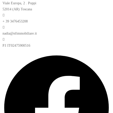
Viale Europa, 2 . Poppi
52014 (AR) Toscana
+ 39 3476453208
nadia@nfimmobiliare.it
P.I IT02475900516