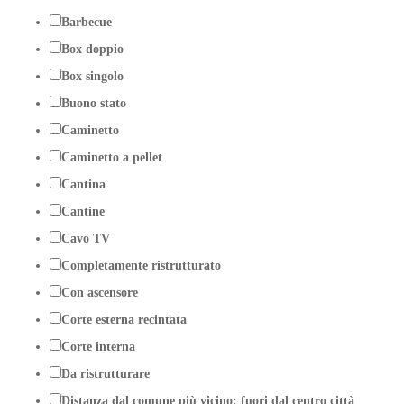
Barbecue
Box doppio
Box singolo
Buono stato
Caminetto
Caminetto a pellet
Cantina
Cantine
Cavo TV
Completamente ristrutturato
Con ascensore
Corte esterna recintata
Corte interna
Da ristrutturare
Distanza dal comune più vicino: fuori dal centro città