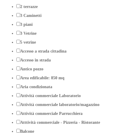
2 terrazze
3 Caminetti
3 piani
3 Vetrine
5 vetrine
Accesso a strada cittadina
Accesso in strada
Antico pozzo
Area edificabile: 850 mq
Aria condizionata
Attività commerciale Laboratorio
Attività commerciale laboratorio/magazzino
Attività commerciale Parrucchiera
Atttività commerciale - Pizzeria - Ristorante
Balcone