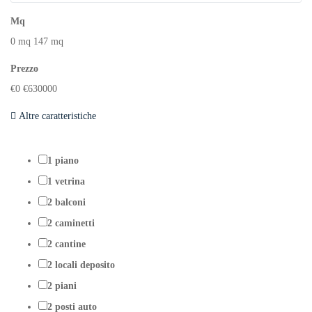
Mq
0
mq
147
mq
Prezzo
€
0
€
630000
Altre caratteristiche
1 piano
1 vetrina
2 balconi
2 caminetti
2 cantine
2 locali deposito
2 piani
2 posti auto